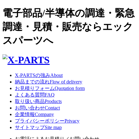
電子部品/半導体の調達・緊急
調達・見積・販売ならエック
スパーツへ
X-PARTSの強み
About
納品までの流れ
Flow of delivery
お見積りフォーム
Quotation form
よくある質問
FAQ
取り扱い商品
Products
お問い合わせ
Contact
企業情報
Company
プライバシーポリシー
Privacy
サイトマップ
Site map
お電話によるお見積り／お問い合わせ