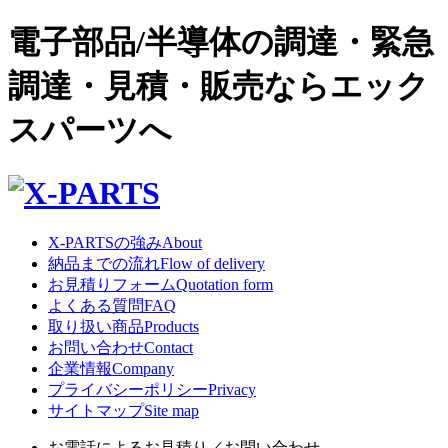
電子部品/半導体の調達・緊急
調達・見積・販売ならエック
スパーツへ
X-PARTSの強み
About
納品までの流れ
Flow of delivery
お見積りフォーム
Quotation form
よくある質問
FAQ
取り扱い商品
Products
お問い合わせ
Contact
企業情報
Company
プライバシーポリシー
Privacy
サイトマップ
Site map
お電話によるお見積り／お問い合わせ