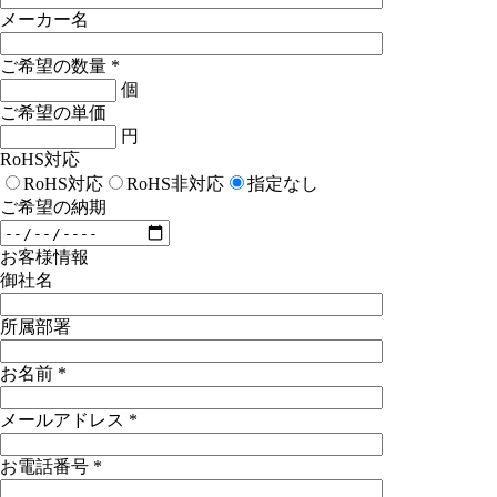
メーカー名
ご希望の数量
*
個
ご希望の単価
円
RoHS対応
RoHS対応
RoHS非対応
指定なし
ご希望の納期
お客様情報
御社名
所属部署
お名前
*
メールアドレス
*
お電話番号
*