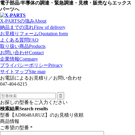
電子部品/半導体の調達・緊急調達・見積・販売ならエックス
パーツへ
X-PARTSの強み
About
納品までの流れ
Flow of delivery
お見積りフォーム
Quotation form
よくある質問
FAQ
取り扱い商品
Products
お問い合わせ
Contact
企業情報
Company
プライバシーポリシー
Privacy
サイトマップ
Site map
お電話によるお見積り／お問い合わせ
047-404-6215
お探しの型番をご入力ください
検索結果
Search results
型番【AD8648ARUZ】のお見積り依頼
商品情報
ご希望の型番
*