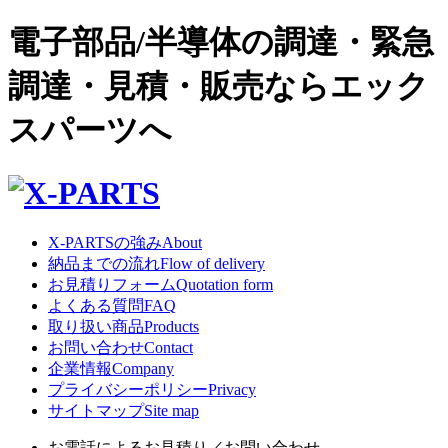
電子部品/半導体の調達・緊急
調達・見積・販売ならエック
スパーツへ
X-PARTSの強み
About
納品までの流れ
Flow of delivery
お見積りフォーム
Quotation form
よくある質問
FAQ
取り扱い商品
Products
お問い合わせ
Contact
企業情報
Company
プライバシーポリシー
Privacy
サイトマップ
Site map
お電話によるお見積り／お問い合わせ