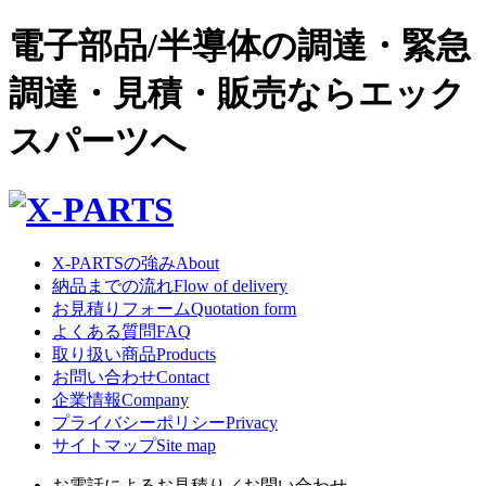
電子部品/半導体の調達・緊急
調達・見積・販売ならエック
スパーツへ
X-PARTSの強み
About
納品までの流れ
Flow of delivery
お見積りフォーム
Quotation form
よくある質問
FAQ
取り扱い商品
Products
お問い合わせ
Contact
企業情報
Company
プライバシーポリシー
Privacy
サイトマップ
Site map
お電話によるお見積り／お問い合わせ