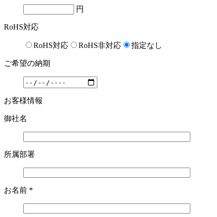
円
RoHS対応
RoHS対応
RoHS非対応
指定なし
ご希望の納期
お客様情報
御社名
所属部署
お名前
*