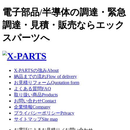
電子部品/半導体の調達・緊急
調達・見積・販売ならエック
スパーツへ
X-PARTSの強み
About
納品までの流れ
Flow of delivery
お見積りフォーム
Quotation form
よくある質問
FAQ
取り扱い商品
Products
お問い合わせ
Contact
企業情報
Company
プライバシーポリシー
Privacy
サイトマップ
Site map
お電話によるお見積り／お問い合わせ