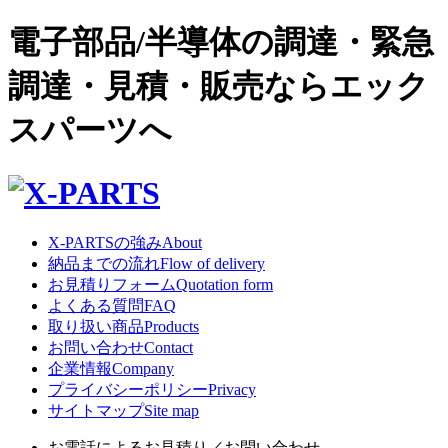
電子部品/半導体の調達・緊急
調達・見積・販売ならエック
スパーツへ
X-PARTSの強み
About
納品までの流れ
Flow of delivery
お見積りフォーム
Quotation form
よくある質問
FAQ
取り扱い商品
Products
お問い合わせ
Contact
企業情報
Company
プライバシーポリシー
Privacy
サイトマップ
Site map
お電話によるお見積り／お問い合わせ