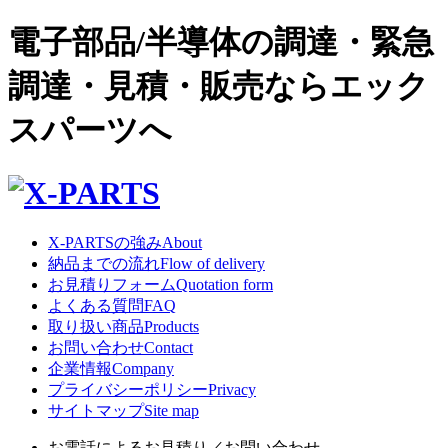
電子部品/半導体の調達・緊急
調達・見積・販売ならエック
スパーツへ
X-PARTSの強み
About
納品までの流れ
Flow of delivery
お見積りフォーム
Quotation form
よくある質問
FAQ
取り扱い商品
Products
お問い合わせ
Contact
企業情報
Company
プライバシーポリシー
Privacy
サイトマップ
Site map
お電話によるお見積り／お問い合わせ