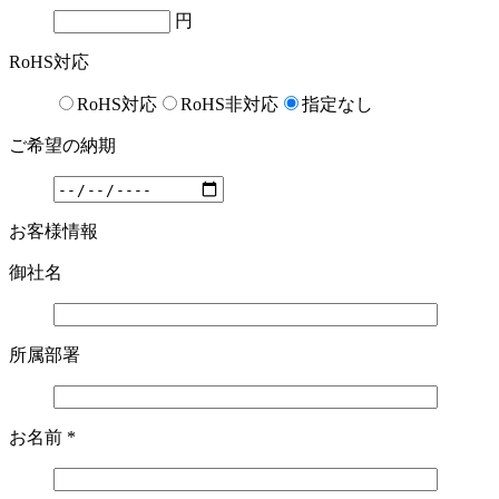
円
RoHS対応
RoHS対応
RoHS非対応
指定なし
ご希望の納期
お客様情報
御社名
所属部署
お名前
*