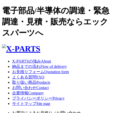
電子部品/半導体の調達・緊急
調達・見積・販売ならエック
スパーツへ
X-PARTSの強み
About
納品までの流れ
Flow of delivery
お見積りフォーム
Quotation form
よくある質問
FAQ
取り扱い商品
Products
お問い合わせ
Contact
企業情報
Company
プライバシーポリシー
Privacy
サイトマップ
Site map
お電話によるお見積り／お問い合わせ