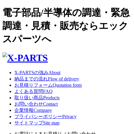
電子部品/半導体の調達・緊急
調達・見積・販売ならエック
スパーツへ
X-PARTSの強み
About
納品までの流れ
Flow of delivery
お見積りフォーム
Quotation form
よくある質問
FAQ
取り扱い商品
Products
お問い合わせ
Contact
企業情報
Company
プライバシーポリシー
Privacy
サイトマップ
Site map
お電話によるお見積り／お問い合わせ