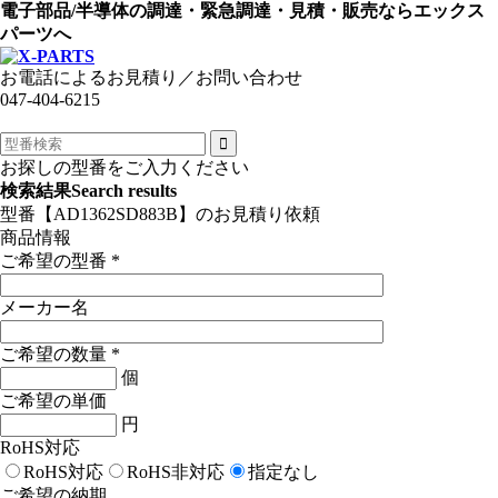
電子部品/半導体の調達・緊急調達・見積・販売ならエックス
パーツへ
お電話によるお見積り／お問い合わせ
047-404-6215
お探しの型番をご入力ください
検索結果
Search results
型番【AD1362SD883B】のお見積り依頼
商品情報
ご希望の型番
*
メーカー名
ご希望の数量
*
個
ご希望の単価
円
RoHS対応
RoHS対応
RoHS非対応
指定なし
ご希望の納期