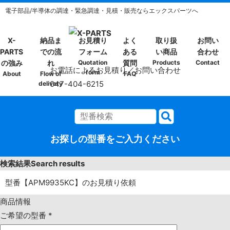
電子部品/半導体の調達・緊急調達・見積・販売ならエックスパーツへ
X-
納品ま
お見積り
よく
取り扱
お問い
PARTS
での流
フォーム
ある
い商品
合わせ
の強み
れ
Quotation
質問
Products
Contact
お電話によるお見積り／お問い合わせ
form
About
Flow of
FAQ
047-404-6215
delivery
お探しの型番をご入力ください
検索結果
Search results
型番【APM9935KC】のお見積り依頼
商品情報
ご希望の型番
*