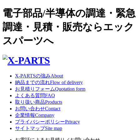
電子部品/半導体の調達・緊急
調達・見積・販売ならエック
スパーツへ
X-PARTSの強み
About
納品までの流れ
Flow of delivery
お見積りフォーム
Quotation form
よくある質問
FAQ
取り扱い商品
Products
お問い合わせ
Contact
企業情報
Company
プライバシーポリシー
Privacy
サイトマップ
Site map
お電話によるお見積り／お問い合わせ