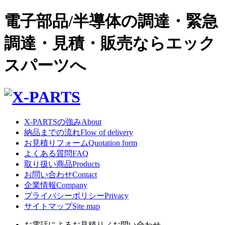
電子部品/半導体の調達・緊急
調達・見積・販売ならエック
スパーツへ
X-PARTSの強み
About
納品までの流れ
Flow of delivery
お見積りフォーム
Quotation form
よくある質問
FAQ
取り扱い商品
Products
お問い合わせ
Contact
企業情報
Company
プライバシーポリシー
Privacy
サイトマップ
Site map
お電話によるお見積り／お問い合わせ