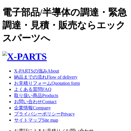
電子部品/半導体の調達・緊急
調達・見積・販売ならエック
スパーツへ
X-PARTSの強み
About
納品までの流れ
Flow of delivery
お見積りフォーム
Quotation form
よくある質問
FAQ
取り扱い商品
Products
お問い合わせ
Contact
企業情報
Company
プライバシーポリシー
Privacy
サイトマップ
Site map
お電話によるお見積り／お問い合わせ