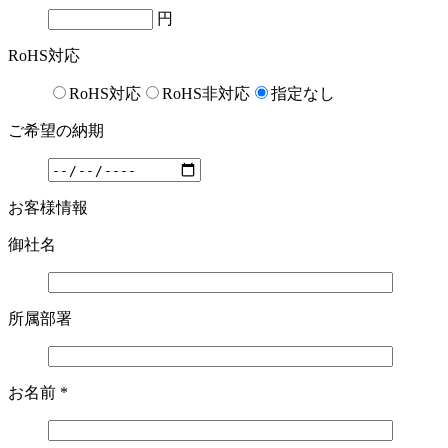
円
RoHS対応
RoHS対応
RoHS非対応
指定なし
ご希望の納期
お客様情報
御社名
所属部署
お名前
*