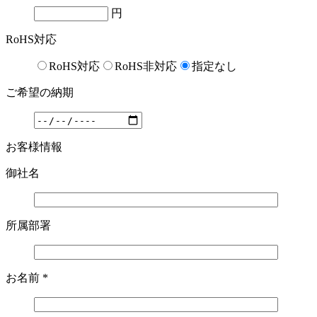
円
RoHS対応
RoHS対応
RoHS非対応
指定なし
ご希望の納期
お客様情報
御社名
所属部署
お名前
*